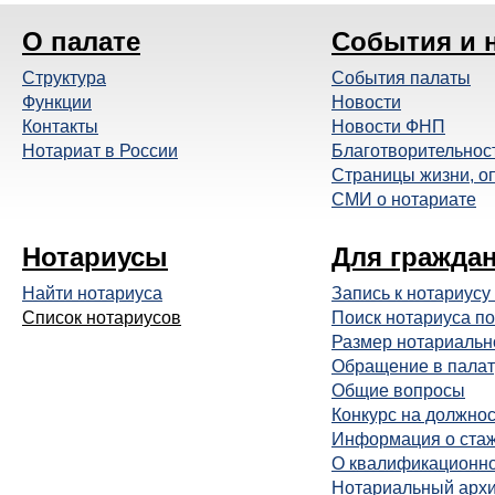
О палате
События и 
Структура
События палаты
Функции
Новости
Контакты
Новости ФНП
Нотариат в России
Благотворительнос
Страницы жизни, о
СМИ о нотариате
Нотариусы
Для гражда
Найти нотариуса
Запись к нотариусу
Список нотариусов
Поиск нотариуса по
Размер нотариальн
Обращение в палат
Общие вопросы
Конкурс на должнос
Информация о ста
О квалификационно
Нотариальный арх