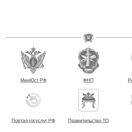
МинЮст РФ
ФНП
Р
Портал госуслуг РФ
Правительство ТО