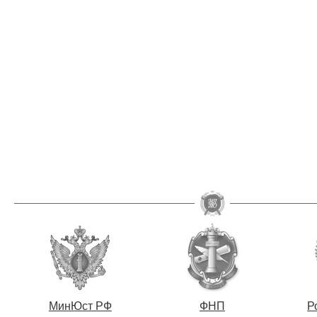
МинЮст РФ
ФНП
Р