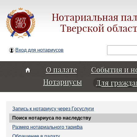
Нотариальная пал
Тверской облас
Поиск
Вход для нотариусов
О палате
События и н
Нотариусы
Для гражда
Запись к нотариусу через Госуслуги
Поиск нотариуса по наследству
Размер нотариального тарифа
Обращение в палату