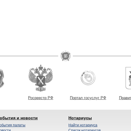
Росреестр РФ
Портал госуслуг РФ
Прави
обытия и новости
Нотариусы
обытия палаты
Найти нотариуса
овости
Список нотариусов