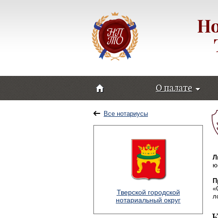
Но
О палате
Все нотариусы
Л
ю
П
«
Тверской городской
л
нотариальный округ