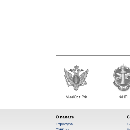
МинЮст РФ
ФНП
О палате
С
Структура
С
Функции
Н