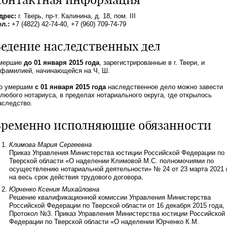
дрес:
г. Тверь, пр-т. Калинина, д. 18, пом. III
ел.:
+7 (4822) 42-74-40, +7 (960) 709-74-79
едение наследственных дел
мершие
до 01 января 2015 года
, зарегистрированные в г. Твери, и
 фамилией, начинающейся на Ч, Ш.
о умершим
с 01 января 2015 года
наследственное дело можно завести
 любого нотариуса, в пределах нотариального округа, где открылось
аследство.
Временно исполняющие обязанности
Климова Мария Сергеевна
Приказ Управления Министерства юстиции Российской Федерации по
Тверской области «О наделении Климовой М.С. полномочиями по
осуществлению нотариальной деятельности» № 24 от 23 марта 2021 г
на весь срок действия трудового договора.
Юрченко Ксения Михайловна
Решение квалификационной комиссии Управления Министерства
Российской Федерации по Тверской области от 16 декабря 2015 года,
Протокол №3. Приказ Управления Министерства юстиции Российской
Федерации по Тверской области «О наделении Юрченко К.М.