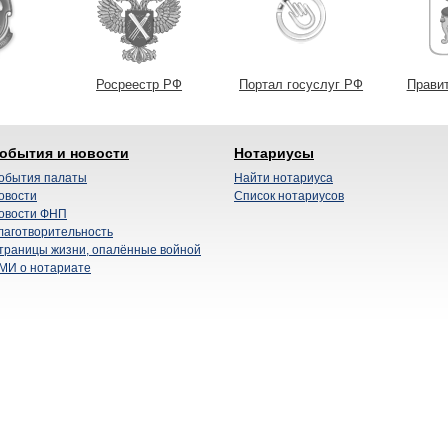
Росреестр РФ
Портал госуслуг РФ
Прави
обытия и новости
Нотариусы
обытия палаты
Найти нотариуса
овости
Список нотариусов
овости ФНП
лаготворительность
траницы жизни, опалённые войной
МИ о нотариате
© 2011-2026 Нот
Политика в 