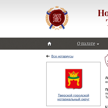
Но
О палате
Все нотариусы
Л
ю
П
п
Тверской городской
Т
нотариальный округ