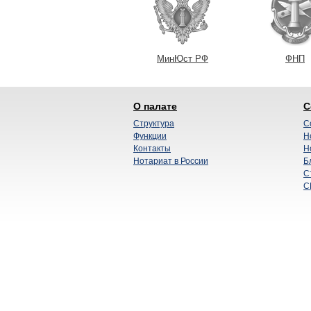
МинЮст РФ
ФНП
О палате
С
Структура
С
Функции
Н
Контакты
Н
Нотариат в России
Б
С
С
Разработка сайта —
Нотариальные технологии