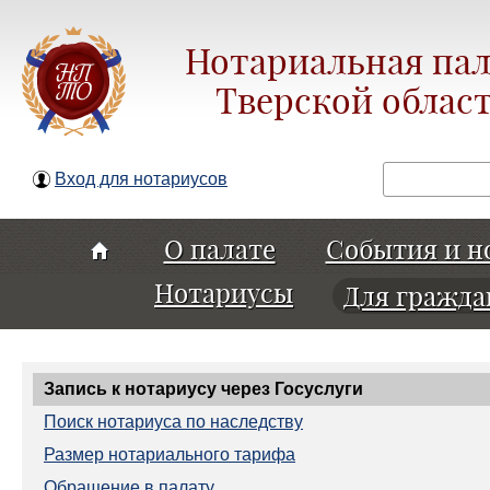
Нотариальная пал
Тверской облас
Поиск
Вход для нотариусов
О палате
События и н
Нотариусы
Для гражда
Запись к нотариусу через Госуслуги
Поиск нотариуса по наследству
Размер нотариального тарифа
Обращение в палату