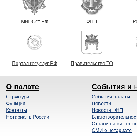
МинЮст РФ
ФНП
Р
Портал госуслуг РФ
Правительство ТО
О палате
События и 
Структура
События палаты
Функции
Новости
Контакты
Новости ФНП
Нотариат в России
Благотворительнос
Страницы жизни, о
СМИ о нотариате