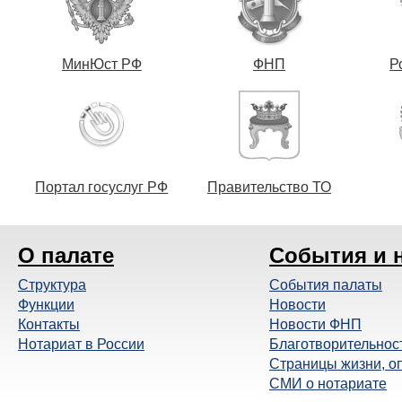
МинЮст РФ
ФНП
Р
Портал госуслуг РФ
Правительство ТО
О палате
События и 
Структура
События палаты
Функции
Новости
Контакты
Новости ФНП
Нотариат в России
Благотворительнос
Страницы жизни, о
СМИ о нотариате