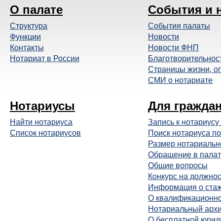
О палате
События и 
Структура
События палаты
Функции
Новости
Контакты
Новости ФНП
Нотариат в России
Благотворительнос
Страницы жизни, о
СМИ о нотариате
Нотариусы
Для гражда
Найти нотариуса
Запись к нотариусу
Список нотариусов
Поиск нотариуса по
Размер нотариальн
Обращение в палат
Общие вопросы
Конкурс на должнос
Информация о ста
О квалификационно
Нотариальный арх
О бесплатной юрид