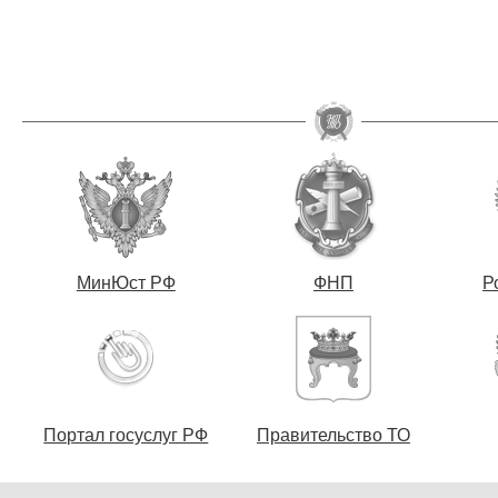
МинЮст РФ
ФНП
Р
Портал госуслуг РФ
Правительство ТО