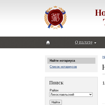
Но
О палате
Н
Найти нотариуса
Список нотариусов
Поиск
1
Район