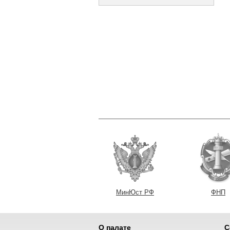
МинЮст РФ
ФНП
О палате
С