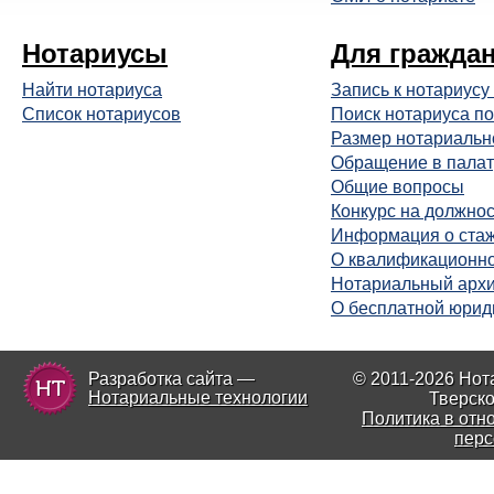
Нотариусы
Для гражда
Найти нотариуса
Запись к нотариусу
Список нотариусов
Поиск нотариуса по
Размер нотариальн
Обращение в палат
Общие вопросы
Конкурс на должнос
Информация о ста
О квалификационно
Нотариальный арх
О бесплатной юрид
Разработка сайта —
© 2011-2026 Нот
Нотариальные технологии
Тверско
Политика в отн
перс