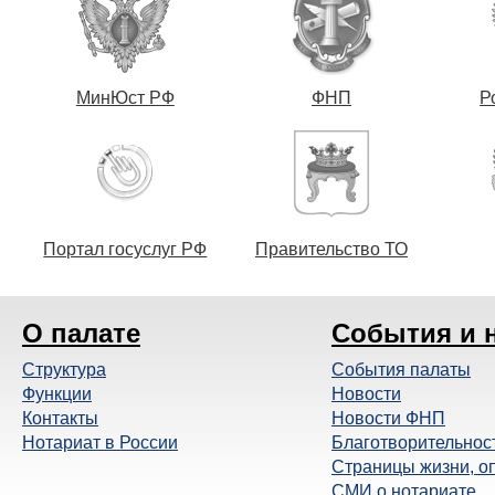
МинЮст РФ
ФНП
Р
Портал госуслуг РФ
Правительство ТО
О палате
События и 
Структура
События палаты
Функции
Новости
Контакты
Новости ФНП
Нотариат в России
Благотворительнос
Страницы жизни, о
СМИ о нотариате