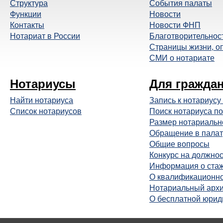
Структура
События палаты
Функции
Новости
Контакты
Новости ФНП
Нотариат в России
Благотворительнос
Страницы жизни, о
СМИ о нотариате
Нотариусы
Для гражда
Найти нотариуса
Запись к нотариусу
Список нотариусов
Поиск нотариуса по
Размер нотариальн
Обращение в палат
Общие вопросы
Конкурс на должнос
Информация о ста
О квалификационно
Нотариальный арх
О бесплатной юрид