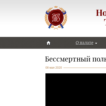
Но
О палате
Бессмертный пол
08 мая 2020